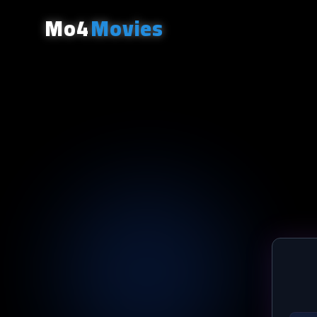
Mo4
Movies