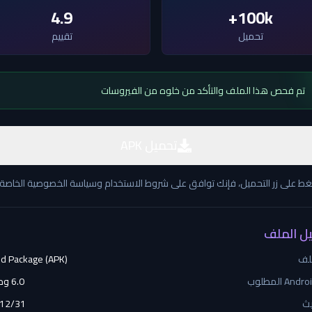
4.9
100k+
تحميل
تقييم
تم فحص هذا الملف والتأكد من خلوه من الفيروسات
تحميل APK
غط على زر التحميل، فإنك توافق على شروط الاستخدام وسياسة الخصوصية الخاصة ب
ل الملف
ملف
d Package (APK)
6.0 وما فوق
يث
12/31