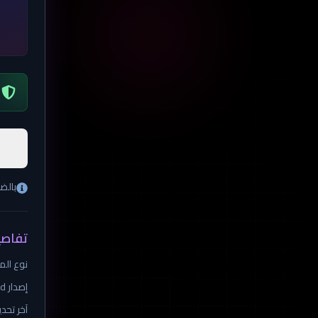
بالض
تفاصي
نوع ال
إصدار Android المطلوب
آخر تحد