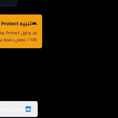
تنبيه Play Protect
100٪. نضمن حماية بياناتك وتجربتك.
لماذا لا يتوف