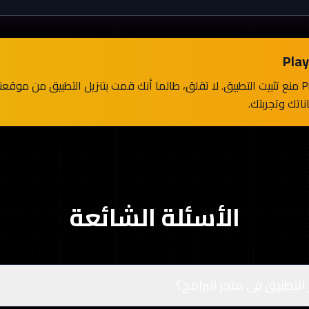
قد يحاول Play Protect منع تثبيت التطبيق. لا تقلق، طالما أنك قمت بتنزيل التطبيق من
الأسئلة الشائعة
ر التطبيق في متجر البرامج؟