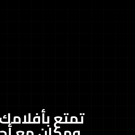
تمتع بأفلامك
ومكان مع أح